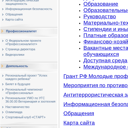
Антитеррористическая
Образование
защищенность
Образовательны
Информационная безопасность
Обращения
Руководство
Карта сайта
Материально-тех
Стипендии и ины
Профессионалитет
Платные образов
Финансово-хозяй
О Федеральном проекте
«Профессионалитет»
Вакантные места
Страница директора
обучающихся
Видеоролики
Доступная среда
Международное 
Деятельность
Грант РФ Молодые про
Региональный проект "Успех
каждого ребенка"
Мероприятия по против
Билет в будущее
Региональный чемпионат
«Профессионалы»
Антитеррористическая 
Региональное УМО по УГС
36.00.00 Ветеринария и зоотехния
Информационная безоп
Наставничество
Олимпиада
Обращения
Спортивный клуб «СТАРТ»
Карта сайта