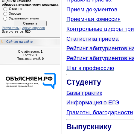
Оцените качество
образовательных услуг колледжа
Прием документов
Отлично
Хорошо
Приемная комиссия
Удовлетворительно
Контрольные цифры пр
Результаты
|
Архив опросов
Всего ответов:
520
Статистика приема
Сейчас на сайте
Рейтинг абитуриентов н
Онлайн всего:
1
Гостей:
1
Рейтинг абитуриентов н
Пользователей:
0
Шаг в профессию
Студенту
Базы практик
Информация о ЕГЭ
Грамоты, благодарности
Выпускнику