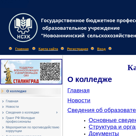
Главная
Карта сайта
Регистрация
Вход
Ка
О колледже
Главная
О колледже
Новости
Главная
Новости
Сведения об образовате
Сведения о колледже
Грант РФ Молодые
Основные сведе
профессионалы
Структура и орг
Мероприятия по противодействию
коррупции
Документы