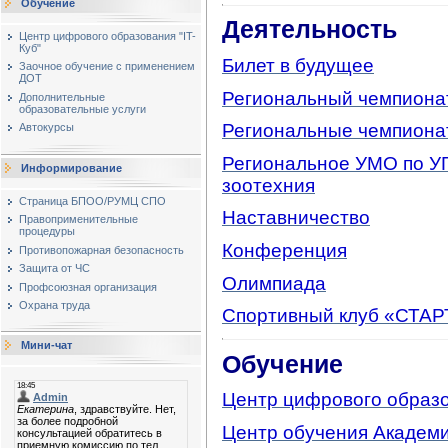
Обучение
Деятельность
Центр цифрового образования "IT-
Куб"
Билет в будущее
Заочное обучение с применением
ДОТ
Региональный чемпион
Дополнительные
образовательные услуги
Региональные чемпиона
Автокурсы
Региональное УМО по УГ
Информирование
зоотехния
Страница БПОО/РУМЦ СПО
Наставничество
Правоприменительные
процедуры
Конференция
Противопожарная безопасность
Защита от ЧС
Олимпиада
Профсоюзная организация
Охрана труда
Спортивный клуб «СТАР
Мини-чат
Обучение
Центр цифрового образо
Центр обучения Академи